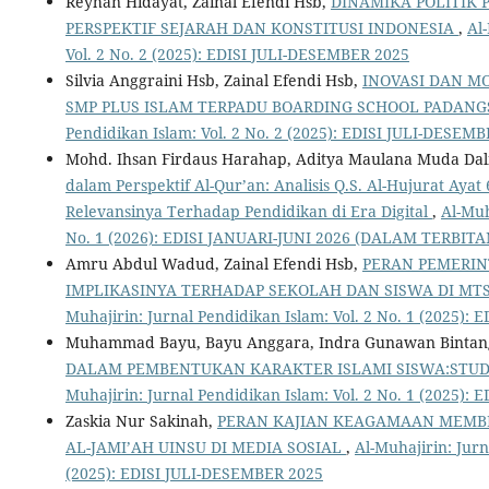
Reyhan Hidayat, Zainal Efendi Hsb,
DINAMIKA POLITIK 
PERSPEKTIF SEJARAH DAN KONSTITUSI INDONESIA
,
Al
Vol. 2 No. 2 (2025): EDISI JULI-DESEMBER 2025
Silvia Anggraini Hsb, Zainal Efendi Hsb,
INOVASI DAN MO
SMP PLUS ISLAM TERPADU BOARDING SCHOOL PADAN
Pendidikan Islam: Vol. 2 No. 2 (2025): EDISI JULI-DESEM
Mohd. Ihsan Firdaus Harahap, Aditya Maulana Muda Dal
dalam Perspektif Al-Qur’an: Analisis Q.S. Al-Hujurat Ayat 
Relevansinya Terhadap Pendidikan di Era Digital
,
Al-Muh
No. 1 (2026): EDISI JANUARI-JUNI 2026 (DALAM TERBITA
Amru Abdul Wadud, Zainal Efendi Hsb,
PERAN PEMERIN
IMPLIKASINYA TERHADAP SEKOLAH DAN SISWA DI MT
Muhajirin: Jurnal Pendidikan Islam: Vol. 2 No. 1 (2025):
Muhammad Bayu, Bayu Anggara, Indra Gunawan Bintan
DALAM PEMBENTUKAN KARAKTER ISLAMI SISWA:STUD
Muhajirin: Jurnal Pendidikan Islam: Vol. 2 No. 1 (2025):
Zaskia Nur Sakinah,
PERAN KAJIAN KEAGAMAAN MEMB
AL-JAMI’AH UINSU DI MEDIA SOSIAL
,
Al-Muhajirin: Jurn
(2025): EDISI JULI-DESEMBER 2025