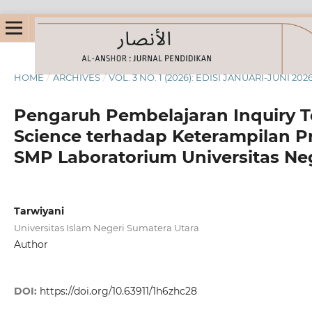
HOME
/
ARCHIVES
/
VOL. 3 NO. 1 (2026): EDISI JANUARI-JUNI 20
Pengaruh Pembelajaran Inquiry Te
Science terhadap Keterampilan Pr
SMP Laboratorium Universitas Ne
Tarwiyani
Universitas Islam Negeri Sumatera Utara
Author
DOI:
https://doi.org/10.63911/1h6zhc28