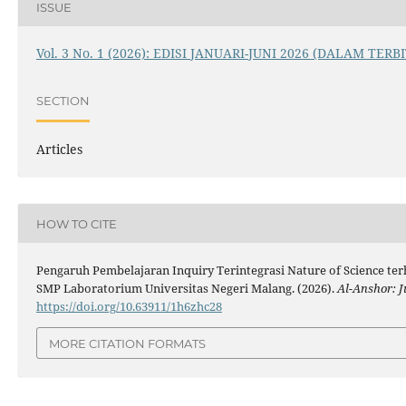
ISSUE
Vol. 3 No. 1 (2026): EDISI JANUARI-JUNI 2026 (DALAM TERB
SECTION
Articles
HOW TO CITE
Pengaruh Pembelajaran Inquiry Terintegrasi Nature of Science te
SMP Laboratorium Universitas Negeri Malang. (2026).
Al-Anshor: 
https://doi.org/10.63911/1h6zhc28
MORE CITATION FORMATS