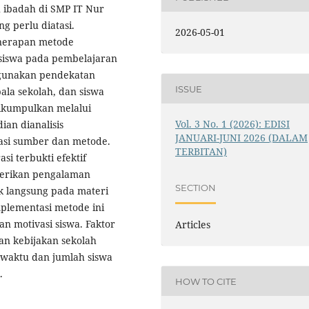
 ibadah di SMP IT Nur
 perlu diatasi.
2026-05-01
penerapan metode
iswa pada pembelajaran
ggunakan pendekatan
ISSUE
pala sekolah, dan siswa
dikumpulkan melalui
Vol. 3 No. 1 (2026): EDISI
an dianalisis
JANUARI-JUNI 2026 (DALAM
asi sumber dan metode.
TERBITAN)
i terbukti efektif
erikan pengalaman
SECTION
k langsung pada materi
plementasi metode ini
an motivasi siswa. Faktor
Articles
an kebijakan sekolah
 waktu dan jumlah siswa
.
HOW TO CITE