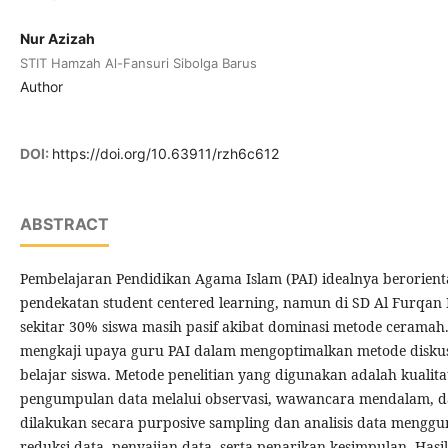
Nur Azizah
STIT Hamzah Al-Fansuri Sibolga Barus
Author
DOI:
https://doi.org/10.63911/rzh6c612
ABSTRACT
Pembelajaran Pendidikan Agama Islam (PAI) idealnya berorienta
pendekatan student centered learning, namun di SD Al Furqan
sekitar 30% siswa masih pasif akibat dominasi metode ceramah. 
mengkaji upaya guru PAI dalam mengoptimalkan metode diskus
belajar siswa. Metode penelitian yang digunakan adalah kualitat
pengumpulan data melalui observasi, wawancara mendalam, d
dilakukan secara purposive sampling dan analisis data menggu
reduksi data, penyajian data, serta penarikan kesimpulan. Has